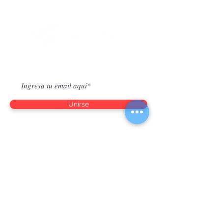
Suscríbete para Saber Novedades
Unirse
Horario de atención
Lun - Vie: 09:00-19:30hrs.
Sab: 09:00 – 13:00hrs.
Contacto
(56-2) 2951 6579
(56-9) 5008 7727 Infantil