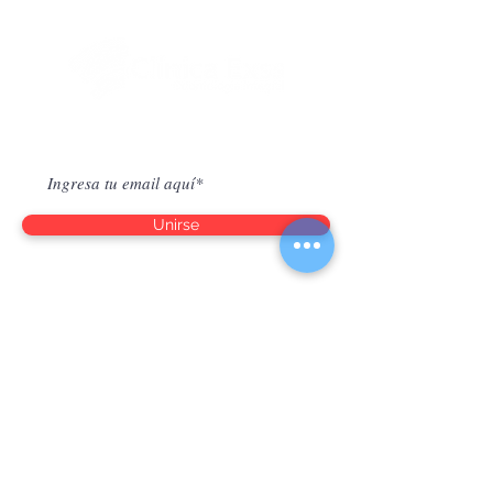
Suscríbete para Saber Novedades
Unirse
Horario de atención
Lun - Vie: 09:00-19:30hrs.
Sab: 09:00 – 13:00hrs.
Contacto
(56-2) 2951 6579
(56-9) 5008 7727 Infantil
(56-9) 9509 4667
Adultos