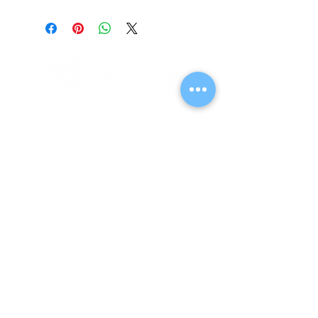
Suscríbete para Saber Novedades
Unirse
Horario de atención
Lun - Vie: 09:00-19:30hrs.
Sab: 09:00 – 13:00hrs.
Contacto